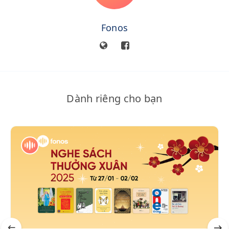
Fonos
Dành riêng cho bạn