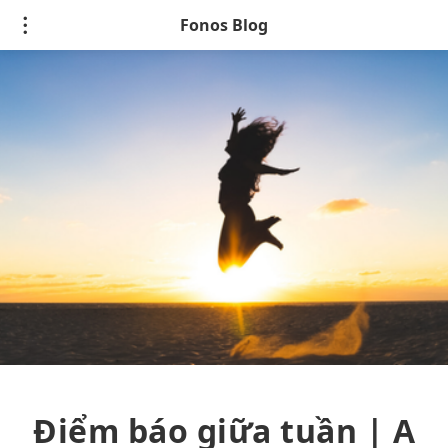
Fonos Blog
Điểm báo giữa tuần | A