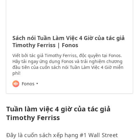
Sách nói Tuần Làm Việc 4 Giờ của tác giả
Timothy Ferriss | Fonos
Viết bởi tác giả Timothy Ferriss, độc quyền tại Fonos.
Hãy tải ngay ứng dụng Fonos và trải nghiệm chương
đầu tiên của cuốn sách nói Tuần Làm Việc 4 Giờ miễn
phí!
Fonos
Tuần làm việc 4 giờ của tác giả
Timothy Ferriss
Đây là cuốn sách xếp hạng #1 Wall Street