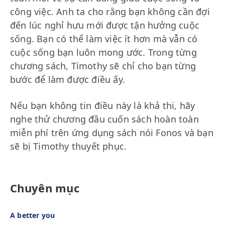
công việc. Anh ta cho rằng bạn không cần đợi
đến lúc nghỉ hưu mới được tận hưởng cuộc
sống. Bạn có thể làm việc ít hơn mà vẫn có
cuộc sống bạn luôn mong ước. Trong từng
chương sách, Timothy sẽ chỉ cho bạn từng
bước để làm được điều ấy.
Nếu bạn không tin điều này là khả thi, hãy
nghe thử chương đầu cuốn sách hoàn toàn
miễn phí trên ứng dụng sách nói Fonos và bạn
sẽ bị Timothy thuyết phục.
Chuyên mục
A better you