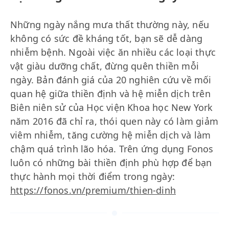
Những ngày nắng mưa thất thường này, nếu
không có sức đề kháng tốt, bạn sẽ dễ dàng
nhiễm bệnh. Ngoài việc ăn nhiều các loại thực
vật giàu dưỡng chất, đừng quên thiền mỗi
ngày. Bản đánh giá của 20 nghiên cứu về mối
quan hệ giữa thiền định và hệ miễn dịch trên
Biên niên sử của Học viện Khoa học New York
năm 2016 đã chỉ ra, thói quen này có làm giảm
viêm nhiễm, tăng cường hệ miễn dịch và làm
chậm quá trình lão hóa. Trên ứng dụng Fonos
luôn có những bài thiền định phù hợp để bạn
thực hành mọi thời điểm trong ngày:
https://fonos.vn/premium/thien-dinh