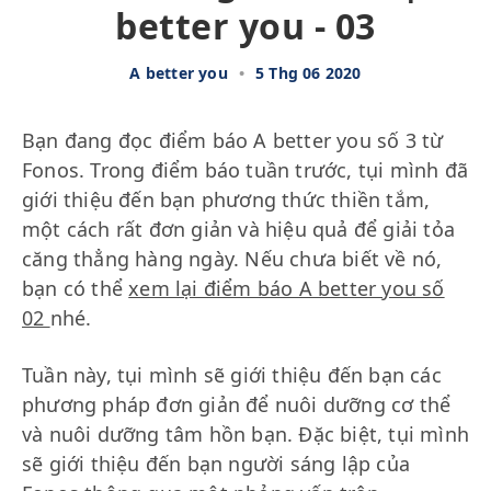
better you - 03
A better you
•
5 Thg 06 2020
Bạn đang đọc điểm báo A better you số 3 từ
Fonos. Trong điểm báo tuần trước, tụi mình đã
giới thiệu đến bạn phương thức thiền tắm,
một cách rất đơn giản và hiệu quả để giải tỏa
căng thẳng hàng ngày. Nếu chưa biết về nó,
bạn có thể
xem lại điểm báo A better you số
02
nhé.
Tuần này, tụi mình sẽ giới thiệu đến bạn các
phương pháp đơn giản để nuôi dưỡng cơ thể
và nuôi dưỡng tâm hồn bạn. Đặc biệt, tụi mình
sẽ giới thiệu đến bạn người sáng lập của