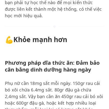
bạn phải tự học thế nào để mọi kiến thức
được liên kết thành một hệ thống, có thế việc
học mới hiệu quả.
💪Khỏe mạnh hơn
Phương pháp dĩa thức ăn: Đảm bảo
cân bằng dinh dưỡng hàng ngày
Phụ nữ cần 18mg sắt mỗi ngày. 150gr rau cải
bó xôi chứa 6.4mg sắt. 80gr đậu gà chứa
2,4mg sắt. Vậy bạn cần ăn 450gr rau cải bó xôi
hoặc 600gr đậu gà, hoặc kết hợp nhiều loại