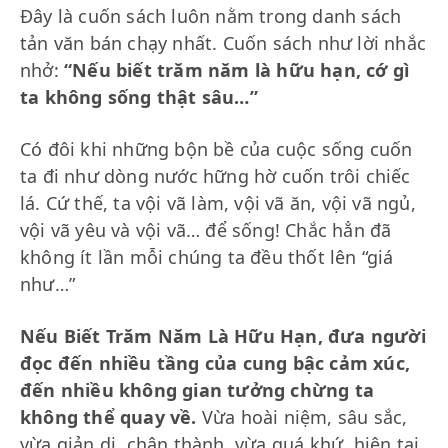
Đây là cuốn sách luôn nằm trong danh sách
tản văn bán chạy nhất. Cuốn sách như lời nhắc
nhở:
“Nếu biết trăm năm là hữu hạn, cớ gì
ta không sống thật sâu…”
Có đôi khi những bộn bề của cuộc sống cuốn
ta đi như dòng nước hững hờ cuốn trôi chiếc
lá. Cứ thế, ta vội vã làm, vội vã ăn, vội vã ngủ,
vội vã yêu và vội vã… để sống! Chắc hẳn đã
không ít lần mỗi chúng ta đều thốt lên “giá
như…”
Nếu Biết Trăm Năm Là Hữu Hạn, đưa người
đọc đến nhiều tầng của cung bậc cảm xúc,
đến nhiều không gian tưởng chừng ta
không thể quay về.
Vừa hoài niệm, sâu sắc,
vừa giản dị, chân thành, vừa quá khứ, hiện tại.