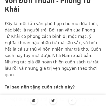
Vốn Đơn Thuần - Phong Tử
Khải
Đây là một tản văn phù hợp cho mọi lứa tuổi,
đặc biệt là
người trẻ
. Bởi tản văn của Phong
Tử Khải có phong cách bình dị mộc mạc, ý
nghĩa khoan hậu nhân từ mà sâu sắc, và hơn
hết là cả sự thú vị hồn nhiên như trẻ thơ. Cuốn
sách này tuy mới được Nhã Nam xuất bản.
Nhưng tác giả đã hoàn thiện cuốn sách từ rất
lâu rồi và những giá trị vẹn nguyên theo thời
gian.
Tại sao nên tặng cuốn sách này?
Nội dung:
miêu tả cuộc sống thường ngày
một cách tinh tế đầy tình cảm, thể hiện cái