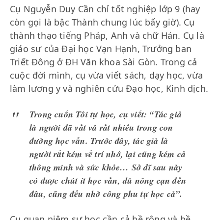
Cụ Nguyễn Duy Cần chỉ tốt nghiệp lớp 9 (hay
còn gọi là bậc Thành chung lúc bấy giờ). Cụ
thành thạo tiếng Pháp, Anh và chữ Hán. Cụ là
giáo sư của Đại học Vạn Hạnh, Trưởng ban
Triết Đông ở ĐH Văn khoa Sài Gòn. Trong cả
cuộc đời mình, cụ vừa viết sách, dạy học, vừa
làm lương y và nghiên cứu Đạo học, Kinh dịch.
Trong cuốn Tôi tự học, cụ viết: “Tác giả
là người đã vất vả rất nhiều trong con
đường học vấn. Trước đây, tác giả là
người rất kém về trí nhớ, lại cũng kém cả
thông minh và sức khỏe… Sở dĩ sau này
có được chút ít học vấn, dù nông cạn đến
đâu, cũng đều nhờ công phu tự học cả”.
Cụ quan niệm sự học cần cả bề rộng và bề