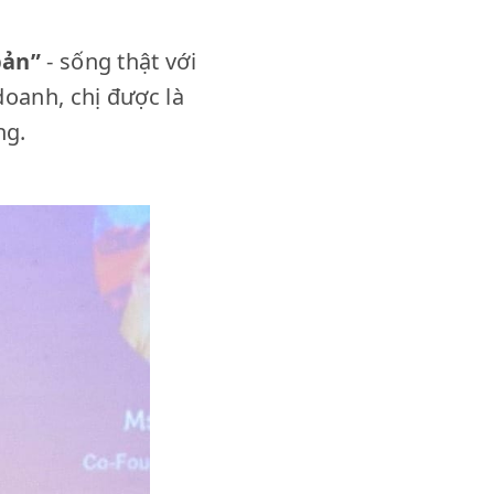
bản”
- sống thật với
doanh, chị được là
ng.