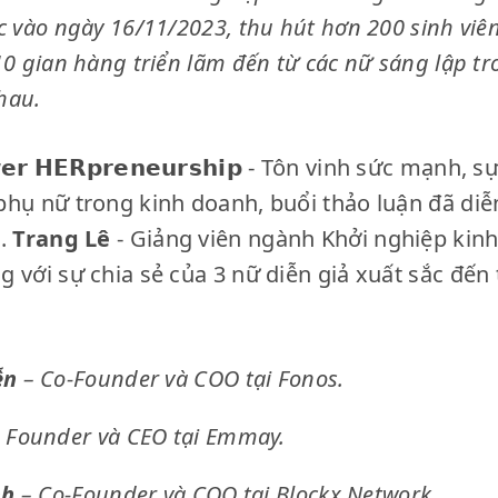
c vào ngày 16/11/2023, thu hút hơn 200 sinh viê
10 gian hàng triển lãm đến từ các nữ sáng lập t
hau.
𝗿 𝗛𝗘𝗥𝗽𝗿𝗲𝗻𝗲𝘂𝗿𝘀𝗵𝗶𝗽 - Tôn vinh sức mạnh,
hụ nữ trong kinh doanh, buổi thảo luận đã diễn 
S.
Trang Lê
- Giảng viên ngành Khởi nghiệp kinh
 với sự chia sẻ của 3 nữ diễn giả xuất sắc đến 
ễn
– Co-Founder và COO tại Fonos.
 Founder và CEO tại Emmay.
nh
– Co-Founder và COO tại Blockx Network.