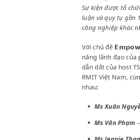
Sự kiện được tổ chứ
luận và quy tụ gần 
công nghiệp khác n
Với chủ đề 𝗘𝗺𝗽𝗼𝘄
năng lãnh đạo của p
dẫn dắt của host T
RMIT Việt Nam, cùng
nhau:
Ms Xuân Nguy
Ms Vân Phạm
–
Ms Jennie Tha