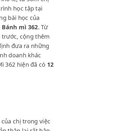
ình học tập tại
ng bài học của
 Bánh mì 362
. Từ
i trước, cộng thêm
 định đưa ra những
kinh doanh khác
ì 362 hiện đã có
12
của chị trong việc
n thân lại rất bận