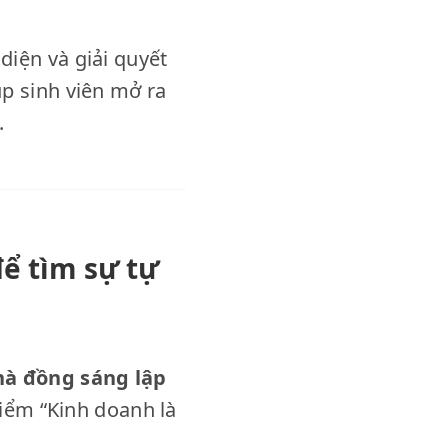
diện và giải quyết
úp sinh viên mở ra
.
ể tìm sự tự
à đồng sáng lập
iểm “Kinh doanh là