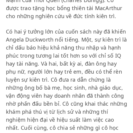
Mạnh Của Thói Quen (Charles Duhigg). Cô
được trao tặng học bổng thiên tài MacArthur
cho những nghiên cứu về đức tính kiên trì.
Có hai ý tưởng lớn của cuốn sách này đã khiến
Angela Duckworth nổi tiếng. Một, sự kiên trì là
chỉ dấu báo hiệu khả năng thu nhập và hạnh
phúc trong tương lai tốt hơn so với chỉ số IQ
hay tài năng. Và hai, bất kỳ ai, đàn ông hay
phụ nữ, người lớn hay trẻ em, đều có thể rèn
luyện sự kiên trì. Cô đưa ra dẫn chứng là
những ông bố bà mẹ, học sinh, nhà giáo dục,
vận động viên hay doanh nhân đã thành công
nhờ phấn đấu bền bỉ. Cô cũng khai thác những
khám phá thú vị từ lịch sử và những thí
nghiệm hiện đại về hiệu suất làm việc cao
nhất. Cuối cùng, cô chia sẻ những gì cô học