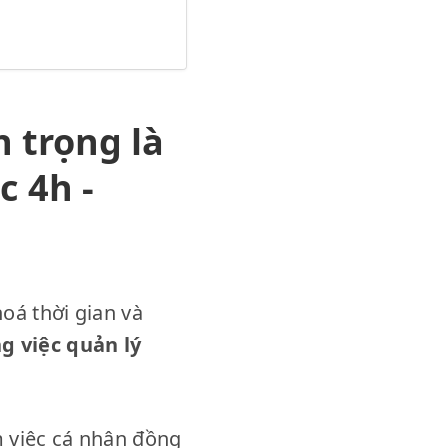
 trọng là
c 4h -
oá thời gian và
g việc quản lý
m việc cá nhân đồng