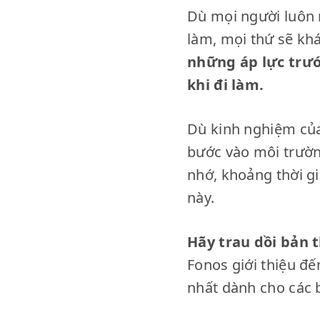
Dù mọi người luôn n
làm, mọi thứ sẽ khá
những áp lực trướ
khi đi làm.
Dù kinh nghiệm của 
bước vào môi trườn
nhớ, khoảng thời gi
này.
Hãy trau dồi bản 
Fonos giới thiệu đ
nhất dành cho các b